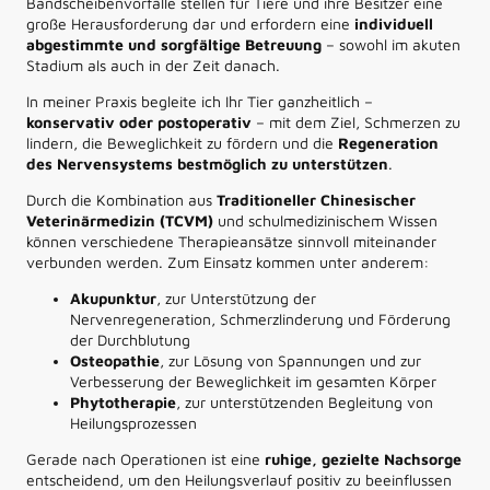
Bandscheibenvorfälle stellen für Tiere und ihre Besitzer eine
große Herausforderung dar und erfordern eine
individuell
abgestimmte und sorgfältige Betreuung
– sowohl im akuten
Stadium als auch in der Zeit danach.
In meiner Praxis begleite ich Ihr Tier ganzheitlich –
konservativ oder postoperativ
– mit dem Ziel, Schmerzen zu
lindern, die Beweglichkeit zu fördern und die
Regeneration
des Nervensystems bestmöglich zu unterstützen
.
Durch die Kombination aus
Traditioneller Chinesischer
Veterinärmedizin (TCVM)
und schulmedizinischem Wissen
können verschiedene Therapieansätze sinnvoll miteinander
verbunden werden. Zum Einsatz kommen unter anderem:
Akupunktur
, zur Unterstützung der
Nervenregeneration, Schmerzlinderung und Förderung
der Durchblutung
Osteopathie
, zur Lösung von Spannungen und zur
Verbesserung der Beweglichkeit im gesamten Körper
Phytotherapie
, zur unterstützenden Begleitung von
Heilungsprozessen
Gerade nach Operationen ist eine
ruhige, gezielte Nachsorge
entscheidend, um den Heilungsverlauf positiv zu beeinflussen